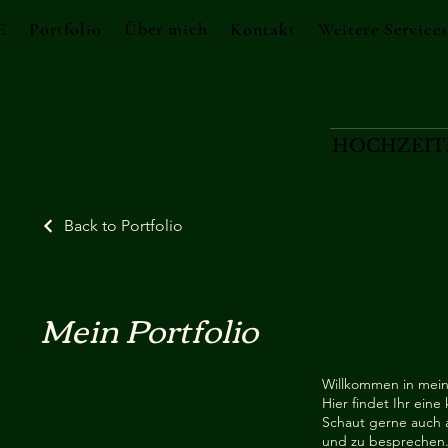
E
Portfolio
Über mich
Kontakt
Weitere Services
HOCHZEIT
Back to Portfolio
Mein Portfolio
Willkommen in mein
Hier findet Ihr ein
Schaut gerne auch 
und zu besprechen